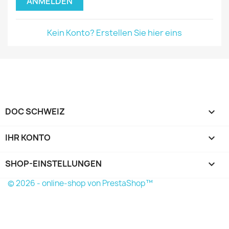
ANMELDEN
Kein Konto? Erstellen Sie hier eins
DOC SCHWEIZ

IHR KONTO

SHOP-EINSTELLUNGEN
keyboard_arrow_down
© 2026 - online-shop von PrestaShop™