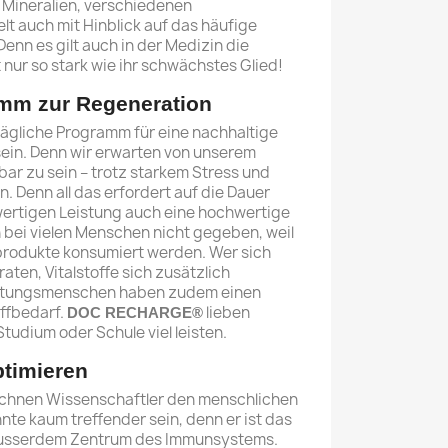
 Mineralien, verschiedenen
t auch mit Hinblick auf das häufige
Denn es gilt auch in der Medizin die
t nur so stark wie ihr schwächstes Glied!
mm zur Regeneration
ägliche Programm für eine nachhaltige
ein. Denn wir erwarten von unserem
bar zu sein – trotz starkem Stress und
. Denn all das erfordert auf die Dauer
ertigen Leistung auch eine hochwertige
h bei vielen Menschen nicht gegeben, weil
rodukte konsumiert werden. Wer sich
raten, Vitalstoffe sich zusätzlich
istungsmenschen haben zudem einen
offbedarf.
lieben
DOC RECHARGE®
tudium oder Schule viel leisten.
ptimieren
ichnen Wissenschaftler den menschlichen
te kaum treffender sein, denn er ist das
 ausserdem Zentrum des Immunsystems.