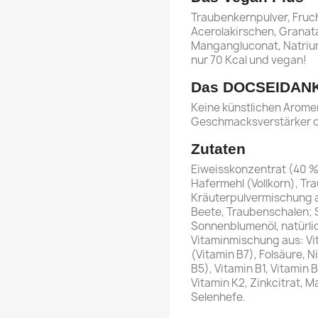
Traubenkernpulver, Fruc
Acerolakirschen, Granata
Mangangluconat, Natriu
nur 70 Kcal und vegan!
Das DOCSEIDANK
Keine künstlichen Aromen
Geschmacksverstärker o
Zutaten
Eiweisskonzentrat (40 %)
Hafermehl (Vollkorn), Tr
Kräuterpulvermischung a
Beete, Traubenschalen; 
Sonnenblumenöl, natürl
Vitaminmischung aus: Vita
(Vitamin B7), Folsäure, N
B5), Vitamin B1, Vitamin 
Vitamin K2, Zinkcitrat,
Selenhefe.