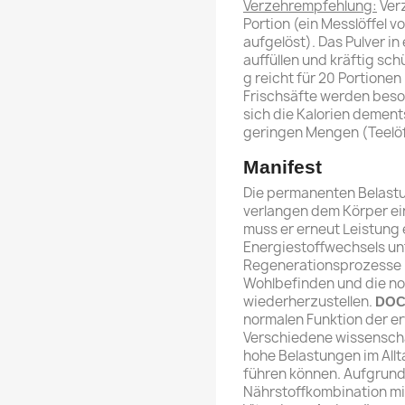
Verzehrempfehlung:
Verz
Portion (ein Messlöffel v
aufgelöst). Das Pulver i
auffüllen und kräftig sch
g reicht für 20 Portionen
Frischsäfte werden beso
sich die Kalorien demen
geringen Mengen (Teelöff
Manifest
Die permanenten Belastu
verlangen dem Körper ei
muss er erneut Leistung
Energiestoffwechsels un
Regenerationsprozesse 
Wohlbefinden und die n
wiederherzustellen.
DOC
normalen Funktion der e
Verschiedene wissenscha
hohe Belastungen im Allt
führen können. Aufgrund
Nährstoffkombination mi