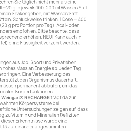
ehren Sie täglich nicht mehr als eine
oll =20 g in jeweils 100-200 ml Wasser/Saft
n einen Shaker geben, mit Wasser/Saft
ütteln. Schluckweise trinken. 1 Dose = 400
 (20 g pro Portion pro Tag). Acai- oder
nders empfohlen. Bitte beachte, dass
tsprechend erhöhen. NEU! Kann auch in
el) ohne Flüssigkeit verzehrt werden.
ngen aus Job, Sport und Privatleben
n hohes Mass an Energie ab. Jeden Tag
 erbringen. Eine Verbesserung des
terstützt den Organismus dauerhaft.
müssen permanent ablaufen, um das
ormalen Körperfunktionen
trägt da zur
 Weingart® RECHARGE
rwähnten Körpersysteme bei.
ftliche Untersuchungen zeigen auf, dass
ag zu Vitamin und Mineralien Defiziten
 dieser Erkenntnisse wurde eine
t 13 aufeinander abgestimmten