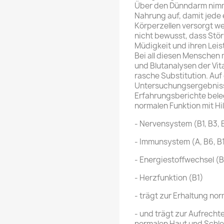
Über den Dünndarm nimmt
Nahrung auf, damit jede 
Körperzellen versorgt we
nicht bewusst, dass Stö
Müdigkeit und ihren Leis
Bei all diesen Mensche
und Blutanalysen der Vit
rasche Substitution. Auf
Untersuchungsergebnis
Erfahrungsberichte bele
normalen Funktion mit Hil
- Nervensystem (B1, B3, B
- Immunsystem (A, B6, B1
- Energiestoffwechsel (B1,
- Herzfunktion (B1)
- trägt zur Erhaltung no
- und trägt zur Aufrecht
normalen Haut und Schlei