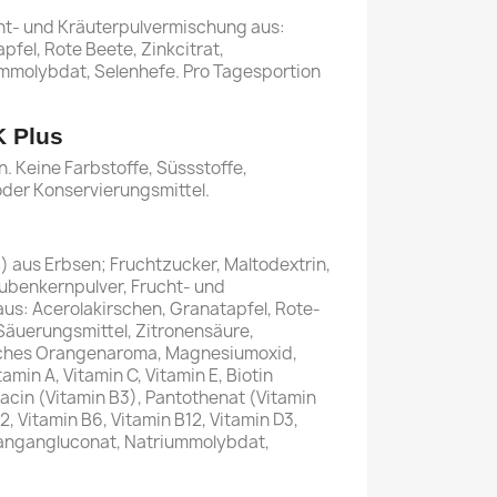
ht- und Kräuterpulvermischung aus:
pfel, Rote Beete, Zinkcitrat,
mmolybdat, Selenhefe. Pro Tagesportion
 Plus
. Keine Farbstoffe, Süssstoffe,
der Konservierungsmittel.
 aus Erbsen; Fruchtzucker, Maltodextrin,
aubenkernpulver, Frucht- und
us: Acerolakirschen, Granatapfel, Rote-
Säuerungsmittel, Zitronensäure,
iches Orangenaroma, Magnesiumoxid,
min A, Vitamin C, Vitamin E, Biotin
iacin (Vitamin B3), Pantothenat (Vitamin
B2, Vitamin B6, Vitamin B12, Vitamin D3,
 Mangangluconat, Natriummolybdat,