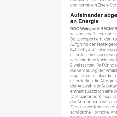
und normalem Eisen-Stof
Aufeinander abge
an Energie
DOC Weingart® RECHA
wissenschaftliche und em
Spitzensportlern, dann 
Aufgrund der Testergebn
Kohlenhydrat-Eiweissver
erfordert eine ausgewog
verschiedene Kohlenhydr
Eiweissarten. Da Dünndarm
die Verdauung der Vitals
möglich sein – bloss kein
erforderlich die Allergie
der Auswahl der Substan
enthält zusätzlich eine
(Antioxidantien) möglichs
das Verdauungssystem k
Zusätze wie Konservieru
schädliche Hormone, Ant