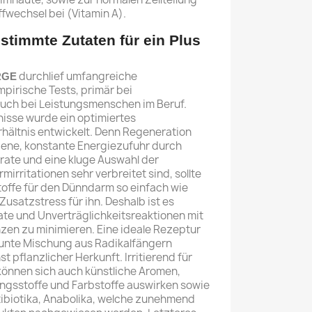
fwechsel bei (Vitamin A).
stimmte Zutaten für ein Plus
durchlief umfangreiche
RGE
pirische Tests, primär bei
auch bei Leistungsmenschen im Beruf.
isse wurde ein optimiertes
hältnis entwickelt. Denn Regeneration
ene, konstante Energiezufuhr durch
ate und eine kluge Auswahl der
irritationen sehr verbreitet sind, sollte
toffe für den Dünndarm so einfach wie
 Zusatzstress für ihn. Deshalb ist es
rate und Unverträglichkeitsreaktionen mit
zen zu minimieren. Eine ideale Rezeptur
 bunte Mischung aus Radikalfängern
t pflanzlicher Herkunft. Irritierend für
önnen sich auch künstliche Aromen,
ngsstoffe und Farbstoffe auswirken sowie
ibiotika, Anabolika, welche zunehmend