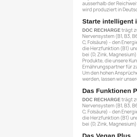
ausserhalb der Reichwei
wird produziert in Deuts
Starte intelligent
trägt z
DOC RECHARGE
Nervensystem (B1, B3, B6
C, Folsäure) - den Energie
die Herzfunktion (B1) un
bei (D, Zink, Magnesium)
Produkte, die unsere Ku
Ernährungspartner für za
Um den hohen Ansprüche
werden, lassen wir unse
Das Funktionen P
trägt z
DOC RECHARGE
Nervensystem (B1, B3, B6
C, Folsäure) - den Energie
die Herzfunktion (B1) un
bei (D, Zink, Magnesium)
Das Vegan Plus