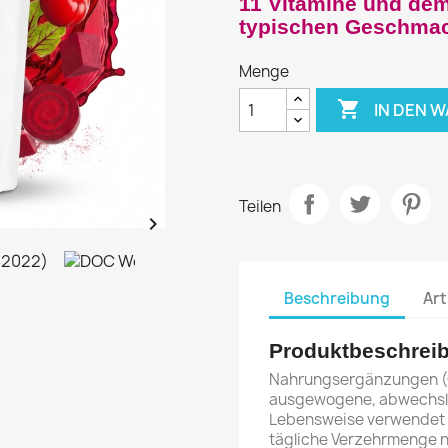
11 Vitamine und de
typischen Geschmac
Menge

IN DEN 
Teilen

Beschreibung
Art
Produktbeschrei
Nahrungsergänzungen (CH)
ausgewogene, abwechsl
Lebensweise verwendet
tägliche Verzehrmenge ni