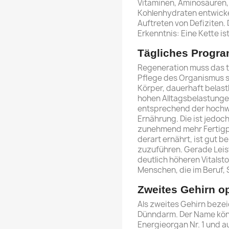
Vitaminen, Aminosäuren,
Kohlenhydraten entwickel
Auftreten von Defiziten. 
Erkenntnis: Eine Kette is
Tägliches Progra
Regeneration muss das t
Pflege des Organismus s
Körper, dauerhaft belast
hohen Alltagsbelastungen
entsprechend der hochw
Ernährung. Die ist jedoc
zunehmend mehr Fertigp
derart ernährt, ist gut be
zuzuführen. Gerade Le
deutlich höheren Vitalst
Menschen, die im Beruf, S
Zweites Gehirn o
Als zweites Gehirn beze
Dünndarm. Der Name könn
Energieorgan Nr. 1 und