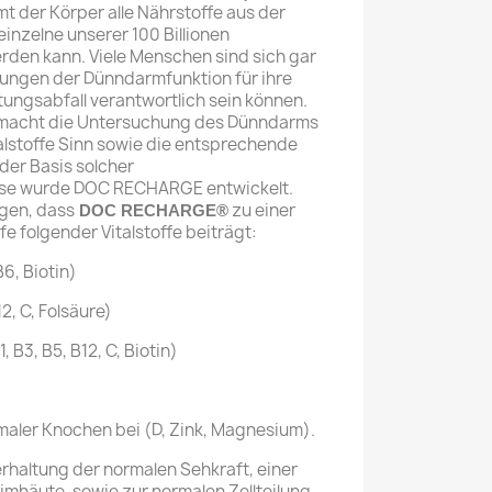
 der Körper alle Nährstoffe aus der
einzelne unserer 100 Billionen
rden kann. Viele Menschen sind sich gar
rungen der Dünndarmfunktion für ihre
tungsabfall verantwortlich sein können.
n macht die Untersuchung des Dünndarms
alstoffe Sinn sowie die entsprechende
 der Basis solcher
se wurde DOC RECHARGE entwickelt.
gen, dass
zu einer
DOC RECHARGE
®
fe folgender Vitalstoffe beiträgt:
6, Biotin)
2, C, Folsäure)
 B3, B5, B12, C, Biotin)
rmaler Knochen bei (D, Zink, Magnesium).
erhaltung der normalen Sehkraft, einer
mhäute, sowie zur normalen Zellteilung