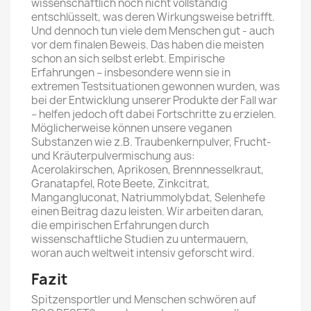
wissenschaftlich noch nicht vollständig
entschlüsselt, was deren Wirkungsweise betrifft.
Und dennoch tun viele dem Menschen gut - auch
vor dem finalen Beweis. Das haben die meisten
schon an sich selbst erlebt. Empirische
Erfahrungen – insbesondere wenn sie in
extremen Testsituationen gewonnen wurden, was
bei der Entwicklung unserer Produkte der Fall war
– helfen jedoch oft dabei Fortschritte zu erzielen.
Möglicherweise können unsere veganen
Substanzen wie z.B. Traubenkernpulver, Frucht-
und Kräuterpulvermischung aus:
Acerolakirschen, Aprikosen, Brennnesselkraut,
Granatapfel, Rote Beete, Zinkcitrat,
Mangangluconat, Natriummolybdat, Selenhefe
einen Beitrag dazu leisten. Wir arbeiten daran,
die empirischen Erfahrungen durch
wissenschaftliche Studien zu untermauern,
woran auch weltweit intensiv geforscht wird.
Fazit
Spitzensportler und Menschen schwören auf