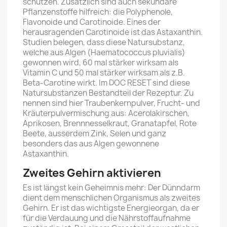
schützen. Zusätzlich sind auch sekundäre
Pflanzenstoffe hilfreich: die Polyphenole,
Flavonoide und Carotinoide. Eines der
herausragenden Carotinoide ist das Astaxanthin.
Studien belegen, dass diese Natursubstanz,
welche aus Algen (Haematococcus pluvialis)
gewonnen wird, 60 mal stärker wirksam als
Vitamin C und 50 mal stärker wirksam als z.B.
Beta-Carotine wirkt. Im DOC RESET sind diese
Natursubstanzen Bestandteil der Rezeptur. Zu
nennen sind hier Traubenkernpulver, Frucht- und
Kräuterpulvermischung aus: Acerolakirschen,
Aprikosen, Brennnesselkraut, Granatapfel, Rote
Beete, ausserdem Zink, Selen und ganz
besonders das aus Algen gewonnene
Astaxanthin.
Zweites Gehirn aktivieren
Es ist längst kein Geheimnis mehr: Der Dünndarm
dient dem menschlichen Organismus als zweites
Gehirn. Er ist das wichtigste Energieorgan, da er
für die Verdauung und die Nährstoffaufnahme