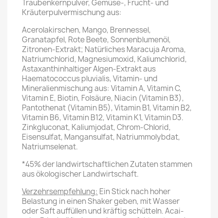
Traubenkernpulver, Gemüse-, Frucht- und
Kräuterpulvermischung aus:
Acerolakirschen, Mango, Brennessel,
Granatapfel, Rote Beete, Sonnenblumenöl,
Zitronen-Extrakt; Natürliches Maracuja Aroma,
Natriumchlorid, Magnesiumoxid, Kaliumchlorid,
Astaxanthinhaltiger Algen-Extrakt aus
Haematococcus pluvialis, Vitamin- und
Mineralienmischung aus: Vitamin A, Vitamin C,
Vitamin E, Biotin, Folsäure, Niacin (Vitamin B3),
Pantothenat (Vitamin B5), Vitamin B1, Vitamin B2,
Vitamin B6, Vitamin B12, Vitamin K1, Vitamin D3.
Zinkgluconat, Kaliumjodat, Chrom-Chlorid,
Eisensulfat, Mangansulfat, Natriummolybdat,
Natriumselenat.
*45% der landwirtschaftlichen Zutaten stammen
aus ökologischer Landwirtschaft.
Verzehrsempfehlung:
Ein Stick nach hoher
Belastung in einen Shaker geben, mit Wasser
oder Saft auffüllen und kräftig schütteln. Acai-