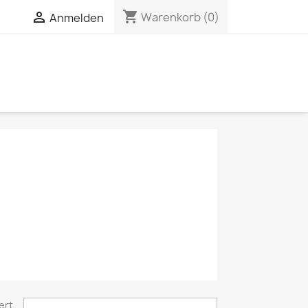
shopping_cart

Warenkorb
(0)
Anmelden
ert