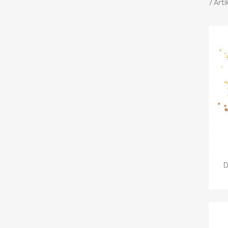
7 Art
D