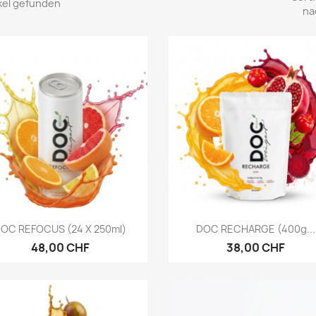
ikel gefunden
na
Vorschau
Vorschau


OC REFOCUS (24 X 250ml)
DOC RECHARGE (400g...
48,00 CHF
38,00 CHF