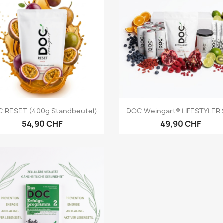
Vorschau
Vorschau


 RESET (400g Standbeutel)
DOC Weingart® LIFESTYLER
54,90 CHF
49,90 CHF