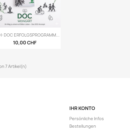
Vorschau

: DOC ERFOLGSPROGRAMM...
10,00 CHF
von 7 Artikel(n)
IHR KONTO
Persönliche Infos
Bestellungen