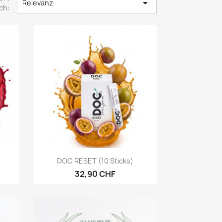

Relevanz
ch:
Vorschau

DOC RESET (10 Sticks)
32,90 CHF